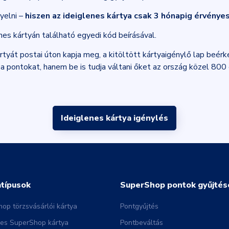
yelni –
hiszen az ideiglenes kártya csak 3 hónapig érvénye
nes kártyán található egyedi kód beírásával.
tyát postai úton kapja meg, a kitöltött kártyaigénylő lap beérke
a pontokat, hanem be is tudja váltani őket az ország közel 800
Ideiglenes kártya igénylés
atípusok
SuperShop pontok gyűjtés
op törzsvásárlói kártya
Pontgyűjtés
nes SuperShop kártya
Pontbeváltás