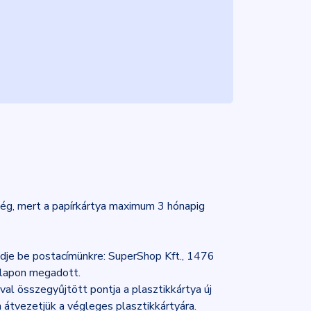
tség, mert a papírkártya maximum 3 hónapig
ldje be postacímünkre: SuperShop Kft., 1476
ő lapon megadott.
al összegyűjtött pontja a plasztikkártya új
átvezetjük a végleges plasztikkártyára.