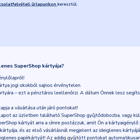
csolatfelvételi űrlapunkon
keresztül.
glenes SuperShop kártyája?
énylőlapról!
 kártya jogi okokból sajnos érvénytelen.
kártyára – ezt a pénztáros leellenőrzi. A dátum Önnek lesz segí
apja a vásárlása után járó pontokat!
lő lapot az üzletben található SuperShop gyűjtődobozba, vagy kü
perShop kártyát arra a címre postázzuk, amit Ön a kártyaigényl
tyája, és az első vásárlásnál megjelent az ideiglenes kártyájáv
glenes papírkártyát! Az addig gyűjtött pontokat automatikusan 