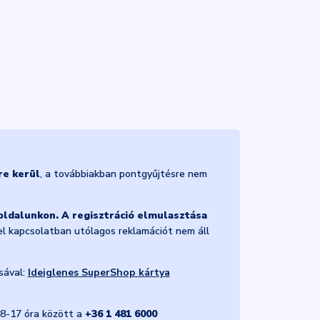
re kerül
, a továbbiakban pontgyűjtésre nem
oldalunkon. A regisztráció elmulasztása
zel kapcsolatban utólagos reklamációt nem áll
sával:
Ideiglenes SuperShop kártya
 8-17 óra között a
+36 1 481 6000