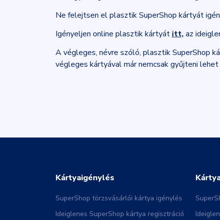
Ne felejtsen el plasztik SuperShop kártyát igén
Igényeljen online plasztik kártyát
itt,
az ideigle
A végleges, névre szóló, plasztik SuperShop kár
végleges kártyával már nemcsak gyűjteni lehet 
Kártyaigénylés
Kárty
SuperShop törzsvásárlói kártya igénylés
SuperSh
Ideiglenes SuperShop kártya regisztráció
Ideigle