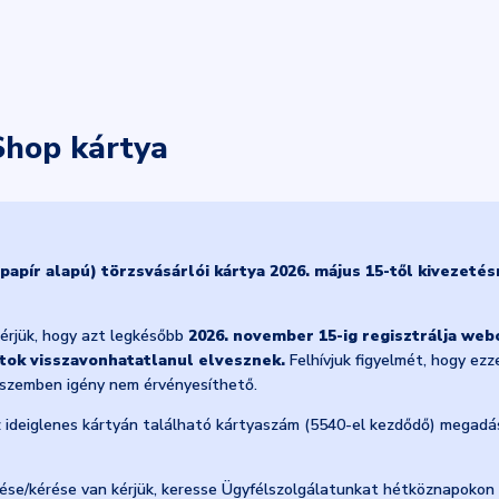
Shop kártya
(papír alapú) törzsvásárlói kártya 2026. május 15-től kivezetés
kérjük, hogy azt legkésőbb
2026. november 15-ig regisztrálja web
ntok visszavonhatatlanul elvesznek.
Felhívjuk figyelmét, hogy ez
 szemben igény nem érvényesíthető.
az ideiglenes kártyán található kártyaszám (5540-el kezdődő) megadá
se/kérése van kérjük, keresse Ügyfélszolgálatunkat hétköznapokon