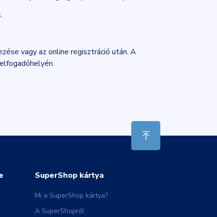
s
.
zése vagy az online regisztráció után. A
 elfogadóhelyén.
e
SuperShop kártya
Mi a SuperShop kártya?
A SuperShopról