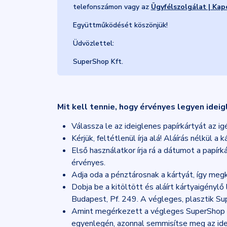
telefonszámon vagy az
Ügyfélszolgálat | Kap
Együttműködését köszönjük!
Üdvözlettel:
SuperShop Kft.
Mit kell tennie, hogy érvényes legyen idei
Válassza le az ideiglenes papírkártyát az ig
Kérjük, feltétlenül írja alá! Aláírás nélkül a
Első használatkor írja rá a dátumot a papír
érvényes.
Adja oda a pénztárosnak a kártyát, így megk
Dobja be a kitöltött és aláírt kártyaigény
Budapest, Pf. 249. A végleges, plasztik Su
Amint megérkezett a végleges SuperShop kár
egyenlegén, azonnal semmisítse meg az idei