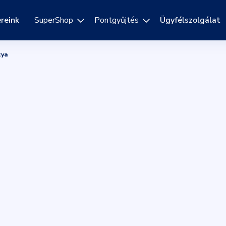
reink
SuperShop
Pontgyűjtés
Ügyfélszolgálat
tya