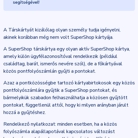
segítségével!
A Társkártyát kizálólag olyan személy tudja igényelni,
akinek korábban még nem volt SuperShop kártyája.
A SuperShop társkártya egy olyan aktív SuperShop kártya,
amely külön ügyfélazonosítóval rendelkezik (például
családtag, barát, ismerős nevére szól), de a főkártyával
közös pontfolyószámlán gyűjti a pontokat.
Azaz a pontközösségbe tartozó kártyabirtokosok egy közös
pontfolyószámlára gyűjtik a SuperShop pontokat, és
bármelyikük szabadon felhasználhatja a közösen gyűjtött
pontokat, függetlenül attól, hogy ki milyen arányban járult
hozzá a gyűjtéshez.
Rendelkező nyilatkozat: minden esetben, ha a közös
folyószámla alapállapotával kapcsolatos változást