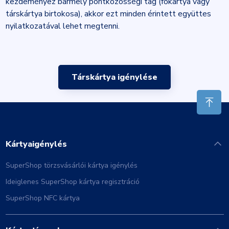
kezdeményez bármely pontközösségi tag (főkártya vagy
társkártya birtokosa), akkor ezt minden érintett együttes
nyilatkozatával lehet megtenni.
Társkártya igénylése
Kártyaigénylés
SuperShop törzsvásárlói kártya igénylés
Ideiglenes SuperShop kártya regisztráció
SuperShop NFC kártya