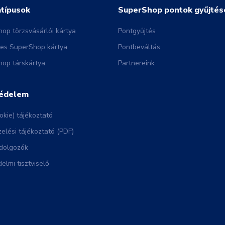
atípusok
SuperShop pontok gyűjtés
op törzsvásárlói kártya
Pontgyűjtés
nes SuperShop kártya
Pontbeváltás
op társkártya
Partnereink
édelem
okie) tájékoztató
elési tájékoztató (PDF)
dolgozók
elmi tisztviselő