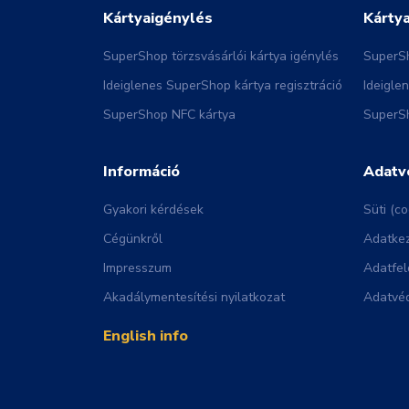
Kártyaigénylés
Kárty
SuperShop törzsvásárlói kártya igénylés
SuperSh
Ideiglenes SuperShop kártya regisztráció
Ideigle
SuperShop NFC kártya
SuperSh
Információ
Adatv
Gyakori kérdések
Süti (co
Cégünkről
Adatkez
Impresszum
Adatfel
Akadálymentesítési nyilatkozat
Adatvéd
English info