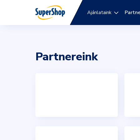
Ajánlataink
Partne
Partnereink