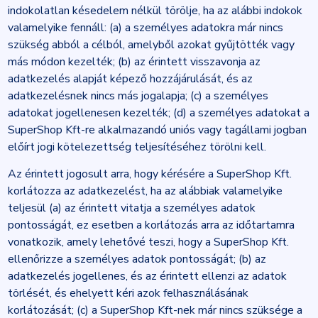
indokolatlan késedelem nélkül törölje, ha az alábbi indokok
valamelyike fennáll: (a) a személyes adatokra már nincs
szükség abból a célból, amelyből azokat gyűjtötték vagy
más módon kezelték; (b) az érintett visszavonja az
adatkezelés alapját képező hozzájárulását, és az
adatkezelésnek nincs más jogalapja; (c) a személyes
adatokat jogellenesen kezelték; (d) a személyes adatokat a
SuperShop Kft-re alkalmazandó uniós vagy tagállami jogban
előírt jogi kötelezettség teljesítéséhez törölni kell.
Az érintett jogosult arra, hogy kérésére a SuperShop Kft.
korlátozza az adatkezelést, ha az alábbiak valamelyike
teljesül (a) az érintett vitatja a személyes adatok
pontosságát, ez esetben a korlátozás arra az időtartamra
vonatkozik, amely lehetővé teszi, hogy a SuperShop Kft.
ellenőrizze a személyes adatok pontosságát; (b) az
adatkezelés jogellenes, és az érintett ellenzi az adatok
törlését, és ehelyett kéri azok felhasználásának
korlátozását; (c) a SuperShop Kft-nek már nincs szüksége a