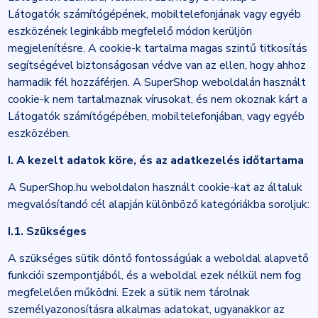
Látogatók számítógépének, mobiltelefonjának vagy egyéb
eszközének leginkább megfelelő módon kerüljön
megjelenítésre. A cookie-k tartalma magas szintű titkosítás
segítségével biztonságosan védve van az ellen, hogy ahhoz
harmadik fél hozzáférjen. A SuperShop weboldalán használt
cookie-k nem tartalmaznak vírusokat, és nem okoznak kárt a
Látogatók számítógépében, mobiltelefonjában, vagy egyéb
eszközében.
I. A kezelt adatok köre, és az adatkezelés időtartama
A SuperShop.hu weboldalon használt cookie-kat az általuk
megvalósítandó cél alapján különböző kategóriákba soroljuk:
I.1. Szükséges
A szükséges sütik döntő fontosságúak a weboldal alapvető
funkciói szempontjából, és a weboldal ezek nélkül nem fog
megfelelően működni. Ezek a sütik nem tárolnak
személyazonosításra alkalmas adatokat, ugyanakkor az