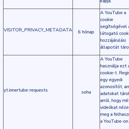
kapja.
A YouTube a
cookie
segítségével 
VISITOR_PRIVACY_METADATA
6 hónap
látogató cook
hozzájárulási
állapotát tárol
A YouTube
használja ezt 
cookie-t. Regi
egy egyedi
azonosítót, am
yt.innertube::requests
soha
adatokat táro
arról, hogy mi
videókat néze
meg a felhasz
a YouTube-on.