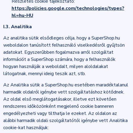
Részletes cookie tájékoztató:
https://policies.google.com/technologies/types?
hl=hu-HU
I.3. Analitika
Az analitika sütik elsődleges célja, hogy a SuperShop.hu
weboldalon tanúsított felhasználó viselkedésről gyűjtsön
adatokat. Egyszerűbben fogalmazva arról szolgáltat
információt a SuperShop számára, hogy a felhasználók
hogyan használják a weboldalt, milyen aloldalakat
látogatnak, mennyi ideig teszik azt, stb.
Az Analitika sütik a SuperShop.hu esetében maradéktalanul
harmadik oldalról igénybe vett szolgáltatáshoz kötődnek.
Az oldal első meglátogatásakor, illetve ezt követően
rendszeres időközönként megjelenő cookie banneren
engedélyezheti vagy tilthatja le ezeket. Az oldalon az
alábbi harmadik oldali szolgáltatótól igénybe vett Analitika
cookie-kat használjuk: