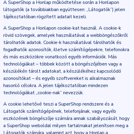
A SuperShop a Honlap működtetése során a Honlapon
látogatók (a továbbiakban együttesen: „Látogatók”) jelen
tájékoztatóban rögzített adatait kezeli.
A SuperShop a Honlapon cookie-kat használ. A cookie-k
rövid szövegek, amelyek használatával a webböngészőkről
tárolhatók adatok. Cookie-k használatával tárolhatók és
fogadhatók azonosítók, illetve számítógépekre, telefonokra
és más eszközökre vonatkozó egyéb információk. Más
technológiákat – többek között a böngészőjében vagy a
készülékén tárolt adatokat, a készülékéhez kapcsolódó
azonosítókat – és egyéb szoftvereket is alkalmaznak
hasonló célokra. A jelen tájékoztatóban mindezen
technológiákat „cookie-nak” nevezzük.
A cookie lehetővé teszi a SuperShop rendszere és a
Látogatók számítógépének, telefonjának, vagy egyéb
eszközének böngészője számára annak szabályozását, hogy
a SuperShop weboldal milyen tartalmakat jelenítsen meg a
Látogatók számára, valamint azt, hogy a Honlap a