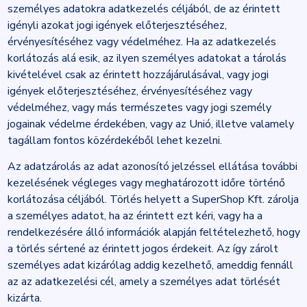
személyes adatokra adatkezelés céljából, de az érintett
igényli azokat jogi igények előterjesztéséhez,
érvényesítéséhez vagy védelméhez. Ha az adatkezelés
korlátozás alá esik, az ilyen személyes adatokat a tárolás
kivételével csak az érintett hozzájárulásával, vagy jogi
igények előterjesztéséhez, érvényesítéséhez vagy
védelméhez, vagy más természetes vagy jogi személy
jogainak védelme érdekében, vagy az Unió, illetve valamely
tagállam fontos közérdekéből lehet kezelni.
Az adatzárolás az adat azonosító jelzéssel ellátása további
kezelésének végleges vagy meghatározott időre történő
korlátozása céljából. Törlés helyett a SuperShop Kft. zárolja
a személyes adatot, ha az érintett ezt kéri, vagy ha a
rendelkezésére álló információk alapján feltételezhető, hogy
a törlés sértené az érintett jogos érdekeit. Az így zárolt
személyes adat kizárólag addig kezelhető, ameddig fennáll
az az adatkezelési cél, amely a személyes adat törlését
kizárta.