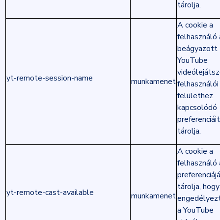
tárolja.
A cookie a
felhasználó 
beágyazott
YouTube
videólejáts
yt-remote-session-name
munkamenet
felhasználói
felülethez
kapcsolódó
preferenciáit
tárolja.
A cookie a
felhasználó
preferenciáj
tárolja, hogy
yt-remote-cast-available
munkamenet
engedélyez
a YouTube