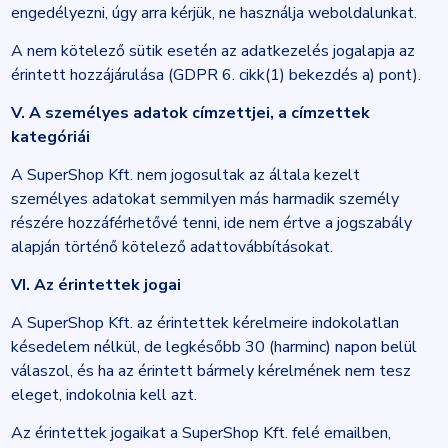
engedélyezni, úgy arra kérjük, ne használja weboldalunkat.
A nem kötelező sütik esetén az adatkezelés jogalapja az
érintett hozzájárulása (GDPR 6. cikk(1) bekezdés a) pont).
V. A személyes adatok címzettjei, a címzettek
kategóriái
A SuperShop Kft. nem jogosultak az általa kezelt
személyes adatokat semmilyen más harmadik személy
részére hozzáférhetővé tenni, ide nem értve a jogszabály
alapján történő kötelező adattovábbításokat.
VI. Az érintettek jogai
A SuperShop Kft. az érintettek kérelmeire indokolatlan
késedelem nélkül, de legkésőbb 30 (harminc) napon belül
válaszol, és ha az érintett bármely kérelmének nem tesz
eleget, indokolnia kell azt.
Az érintettek jogaikat a SuperShop Kft. felé emailben,