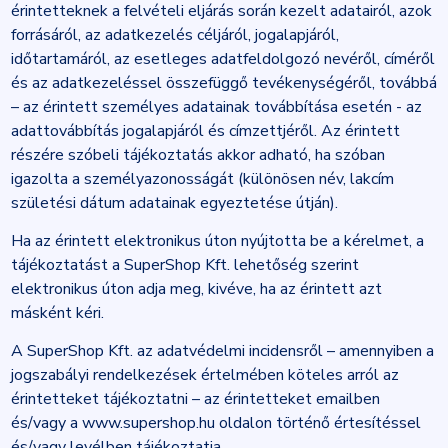
érintetteknek a felvételi eljárás során kezelt adatairól, azok
forrásáról, az adatkezelés céljáról, jogalapjáról,
időtartamáról, az esetleges adatfeldolgozó nevéről, címéről
és az adatkezeléssel összefüggő tevékenységéről, továbbá
– az érintett személyes adatainak továbbítása esetén - az
adattovábbítás jogalapjáról és címzettjéről. Az érintett
részére szóbeli tájékoztatás akkor adható, ha szóban
igazolta a személyazonosságát (különösen név, lakcím
születési dátum adatainak egyeztetése útján).
Ha az érintett elektronikus úton nyújtotta be a kérelmet, a
tájékoztatást a SuperShop Kft. lehetőség szerint
elektronikus úton adja meg, kivéve, ha az érintett azt
másként kéri.
A SuperShop Kft. az adatvédelmi incidensről – amennyiben a
jogszabályi rendelkezések értelmében köteles arról az
érintetteket tájékoztatni – az érintetteket emailben
és/vagy a www.supershop.hu oldalon történő értesítéssel
és/vagy levélben tájékoztatja.