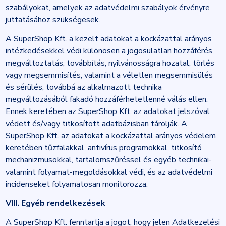
szabályokat, amelyek az adatvédelmi szabályok érvényre
juttatásához szükségesek.
A SuperShop Kft. a kezelt adatokat a kockázattal arányos
intézkedésekkel védi különösen a jogosulatlan hozzáférés,
megváltoztatás, továbbítás, nyilvánosságra hozatal, törlés
vagy megsemmisítés, valamint a véletlen megsemmisülés
és sérülés, továbbá az alkalmazott technika
megváltozásából fakadó hozzáférhetetlenné válás ellen.
Ennek keretében az SuperShop Kft. az adatokat jelszóval
védett és/vagy titkosított adatbázisban tárolják. A
SuperShop Kft. az adatokat a kockázattal arányos védelem
keretében tűzfalakkal, antivírus programokkal, titkosító
mechanizmusokkal, tartalomszűréssel és egyéb technikai-
valamint folyamat-megoldásokkal védi, és az adatvédelmi
incidenseket folyamatosan monitorozza.
VIII. Egyéb rendelkezések
A SuperShop Kft. fenntartja a jogot, hogy jelen Adatkezelési