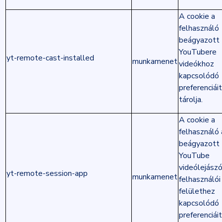
A cookie a
felhasználó
beágyazott
YouTubere
yt-remote-cast-installed
munkamenet
videókhoz
kapcsolódó
preferenciáit
tárolja.
A cookie a
felhasználó 
beágyazott
YouTube
videólejász
yt-remote-session-app
munkamenet
felhasználói
felülethez
kapcsolódó
preferenciáit