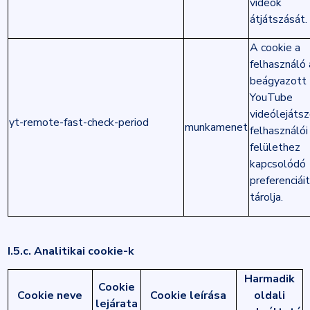
videók
átjátszását.
A cookie a
felhasználó 
beágyazott
YouTube
videólejáts
yt-remote-fast-check-period
munkamenet
felhasználói
felülethez
kapcsolódó
preferenciáit
tárolja.
I.5.c. Analitikai cookie-k
Harmadik
Cookie
Cookie neve
Cookie leírása
oldali
lejárata