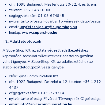
cím: 1095 Budapest, Mester utca 30-32. 4. és 5. em.
telefon: +36 1 481 6000
cégjegyzékszám: 01-09-674945
nyilvántartó bíróság: Fővárosi Törvényszék Cégbírósága
email:
ugyfelszolgalat@supershop.hu
honlap:
www.supershop.hu
II.2. Adatfeldolgozók
A SuperShop Kft. az általa végzett adatkezeléshez
kapcsolódó technikai műveletekhez adatfeldolgozókat
vehet igénybe. A SuperShop Kft. az adatkezeléshez az
alábbi adatfeldolgozót veszi igénybe:
Név: Spice Communication Kft.
cím: 1022 Budapest, Detrekő u. 12. telefon: +36 1 212
4487
cégjegyzékszám: 01-09-729714
nyilvántartó bíróság: Fővárosi Törvényszék Cégbírósága
email:
info@spicecommunication.hu