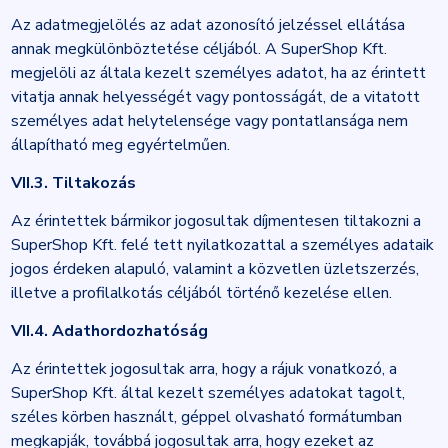
Az adatmegjelölés az adat azonosító jelzéssel ellátása
annak megkülönböztetése céljából. A SuperShop Kft.
megjelöli az általa kezelt személyes adatot, ha az érintett
vitatja annak helyességét vagy pontosságát, de a vitatott
személyes adat helytelensége vagy pontatlansága nem
állapítható meg egyértelműen.
VII.3. Tiltakozás
Az érintettek bármikor jogosultak díjmentesen tiltakozni a
SuperShop Kft. felé tett nyilatkozattal a személyes adataik
jogos érdeken alapuló, valamint a közvetlen üzletszerzés,
illetve a profilalkotás céljából történő kezelése ellen.
VII.4. Adathordozhatóság
Az érintettek jogosultak arra, hogy a rájuk vonatkozó, a
SuperShop Kft. által kezelt személyes adatokat tagolt,
széles körben használt, géppel olvasható formátumban
megkapják, továbbá jogosultak arra, hogy ezeket az