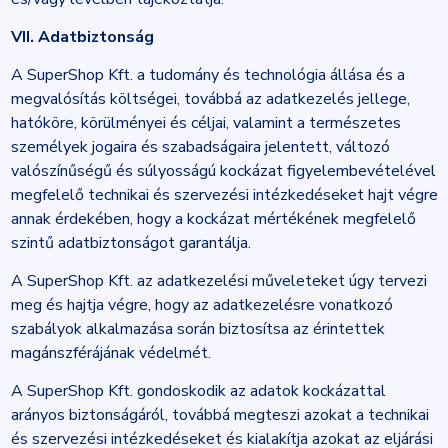
VII. Adatbiztonság
A SuperShop Kft. a tudomány és technológia állása és a
megvalósítás költségei, továbbá az adatkezelés jellege,
hatóköre, körülményei és céljai, valamint a természetes
személyek jogaira és szabadságaira jelentett, változó
valószínűségű és súlyosságú kockázat figyelembevételével
megfelelő technikai és szervezési intézkedéseket hajt végre
annak érdekében, hogy a kockázat mértékének megfelelő
szintű adatbiztonságot garantálja.
A SuperShop Kft. az adatkezelési műveleteket úgy tervezi
meg és hajtja végre, hogy az adatkezelésre vonatkozó
szabályok alkalmazása során biztosítsa az érintettek
magánszférájának védelmét.
A SuperShop Kft. gondoskodik az adatok kockázattal
arányos biztonságáról, továbbá megteszi azokat a technikai
és szervezési intézkedéseket és kialakítja azokat az eljárási