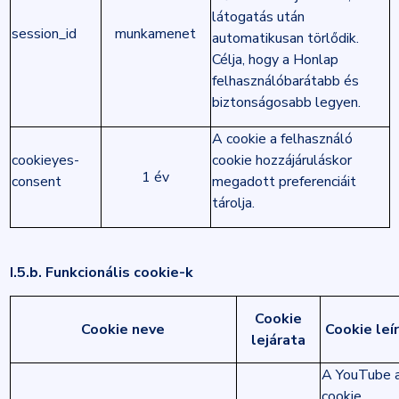
látogatás után
session_id
munkamenet
automatikusan törlődik.
Célja, hogy a Honlap
felhasználóbarátabb és
biztonságosabb legyen.
A cookie a felhasználó
cookieyes-
cookie hozzájáruláskor
1 év
consent
megadott preferenciáit
tárolja.
I.5.b. Funkcionális cookie-k
Cookie
Cookie neve
Cookie leí
lejárata
A YouTube 
cookie