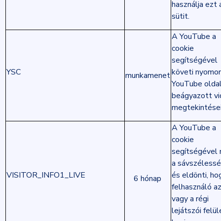
használja ezt 
sütit.
A YouTube a
cookie
segítségével
YSC
követi nyomon
munkamenet
YouTube olda
beágyazott v
megtekintései
A YouTube a
cookie
segítségével 
a sávszélessé
VISITOR_INFO1_LIVE
és eldönti, ho
6 hónap
felhasználó az
vagy a régi
lejátszói felü