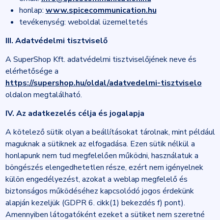
honlap:
www.spicecommunication.hu
tevékenység: weboldal üzemeltetés
III. Adatvédelmi tisztviselő
A SuperShop Kft. adatvédelmi tisztviselőjének neve és
elérhetősége a
https://supershop.hu/oldal/adatvedelmi-tisztviselo
oldalon megtalálható.
IV. Az adatkezelés célja és jogalapja
A kötelező sütik olyan a beállításokat tárolnak, mint például
maguknak a sütiknek az elfogadása. Ezen sütik nélkül a
honlapunk nem tud megfelelően működni, használatuk a
böngészés elengedhetetlen része, ezért nem igényelnek
külön engedélyezést, azokat a weblap megfelelő és
biztonságos működéséhez kapcsolódó jogos érdekünk
alapján kezeljük (GDPR 6. cikk(1) bekezdés f) pont).
Amennyiben látogatóként ezeket a sütiket nem szeretné