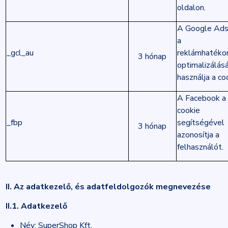
oldalon.
A Google Ad
a
_gcl_au
reklámhatéko
3 hónap
optimalizálás
használja a co
A Facebook a
cookie
_fbp
segítségével
3 hónap
azonosítja a
felhasználót.
II. Az adatkezelő, és adatfeldolgozók megnevezése
II.1. Adatkezelő
Név: SuperShop Kft.