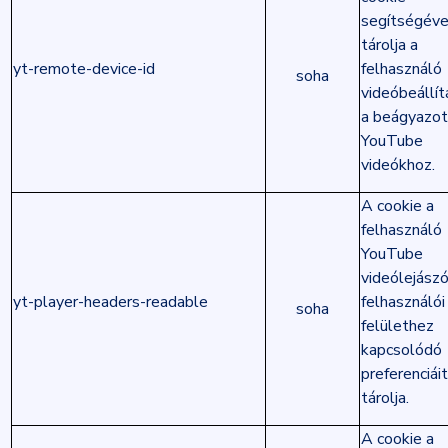
segítségéve
tárolja a
yt-remote-device-id
felhasználó
soha
videóbeállít
a beágyazot
YouTube
videókhoz.
A cookie a
felhasználó
YouTube
videólejász
yt-player-headers-readable
felhasználói
soha
felülethez
kapcsolódó
preferenciáit
tárolja.
A cookie a