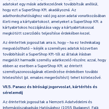
adatokat egy másik adatkezelőnek továbbítsák anélkül,
hogy ezt a SuperShop Kft. akadályozná. Az
adathordozhatósághoz való jog azon adatai vonatkozásában
illeti meg a kártyabirtokost, amelyeket a SuperShop Kft. a
kártyabirtokos hozzájárulása vagy a kártyabirtokossal
megkötött szerződés teljesítése érdekében kezel.
Az érintettek jogosultak arra is, hogy – ha ez technikailag
megvalósítható – kérjék a személyes adatok közvetlen
továbbítását a SuperShop Kft-től az általuk írásban
megjelölt harmadik személy adatkezelő részére; azzal, hogy
ebben az esetben a SuperShop Kft. az érintett
személyazonosságának ellenőrzése érdekében további
hitelesítést (pl. emailes megerősítést) tehet kötelezővé.
VII.5. Panasz és bírósági jogorvoslat, kártérítés és
sérelemdíj
Az érintettek jogosultak a Nemzeti Adatvédelmi és
Információszabadság Hatósághoz (1055 Budapest, Falk