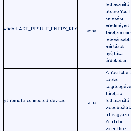
felhasználó
utolsó You
keresési
eredméyeit
ytidb::LAST_RESULT_ENTRY_KEY
soha
tárolja a min
relevánsabb
ajánlások
nyújtása
érdekében.
A YouTube 
cookie
segítségéve
tárolja a
yt-remote-connected-devices
felhasználó
soha
videóbeállít
a beágyazot
YouTube
videókhoz.