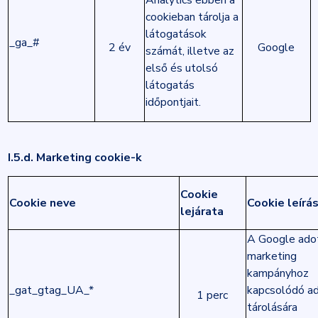
Analytics ebben a
cookieban tárolja a
látogatások
_ga_#
2 év
Google
számát, illetve az
első és utolsó
látogatás
időpontjait.
I.5.d. Marketing cookie-k
Cookie
Cookie neve
Cookie leírá
lejárata
A Google ado
marketing
kampányhoz
_gat_gtag_UA_*
kapcsolódó a
1 perc
tárolására