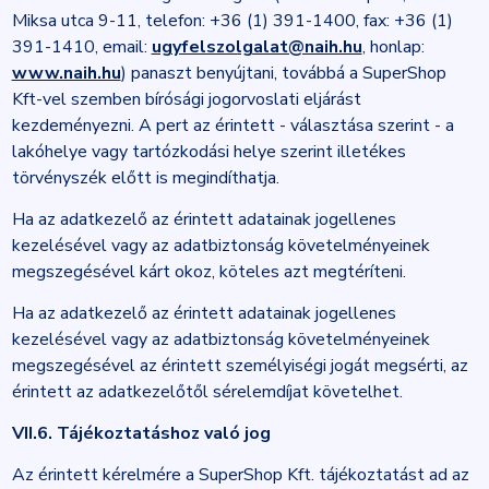
Miksa utca 9-11, telefon: +36 (1) 391-1400, fax: +36 (1)
391-1410, email:
ugyfelszolgalat@naih.hu
, honlap:
www.naih.hu
) panaszt benyújtani, továbbá a SuperShop
Kft-vel szemben bírósági jogorvoslati eljárást
kezdeményezni. A pert az érintett - választása szerint - a
lakóhelye vagy tartózkodási helye szerint illetékes
törvényszék előtt is megindíthatja.
Ha az adatkezelő az érintett adatainak jogellenes
kezelésével vagy az adatbiztonság követelményeinek
megszegésével kárt okoz, köteles azt megtéríteni.
Ha az adatkezelő az érintett adatainak jogellenes
kezelésével vagy az adatbiztonság követelményeinek
megszegésével az érintett személyiségi jogát megsérti, az
érintett az adatkezelőtől sérelemdíjat követelhet.
VII.6. Tájékoztatáshoz való jog
Az érintett kérelmére a SuperShop Kft. tájékoztatást ad az