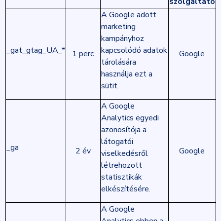
szolgáltató
A Google adott
marketing
kampányhoz
_gat_gtag_UA_*
kapcsolódó adatok
1 perc
Google
tárolására
használja ezt a
sütit.
A Google
Analytics egyedi
azonosítója a
látogatói
_ga
2 év
Google
viselkedésről
létrehozott
statisztikák
elkészítésére.
A Google