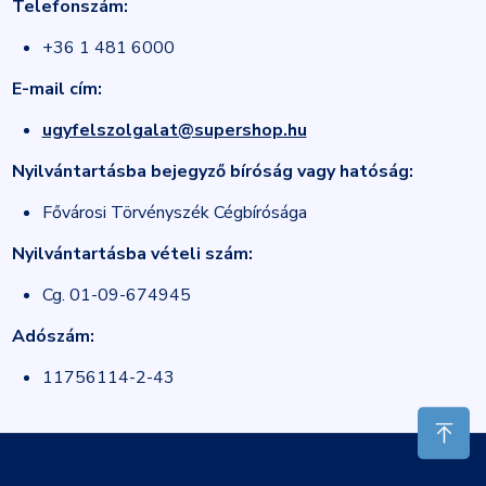
Telefonszám:
+36 1 481 6000
E-mail cím:
ugyfelszolgalat@supershop.hu
Nyilvántartásba bejegyző bíróság vagy hatóság:
Fővárosi Törvényszék Cégbírósága
Nyilvántartásba vételi szám:
Cg. 01-09-674945
Adószám:
11756114-2-43