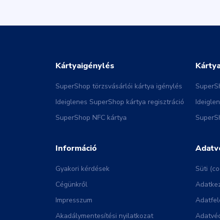
Kártyaigénylés
Kárty
SuperShop törzsvásárlói kártya igénylés
SuperSh
Ideiglenes SuperShop kártya regisztráció
Ideigle
SuperShop NFC kártya
SuperSh
Információ
Adatv
Gyakori kérdések
Süti (co
Cégünkről
Adatkez
Impresszum
Adatfel
Akadálymentesítési nyilatkozat
Adatvéd