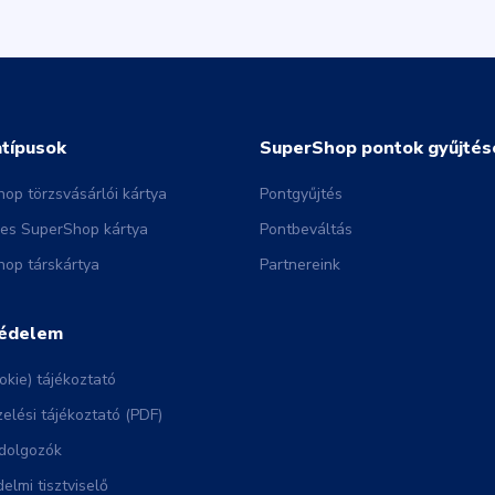
atípusok
SuperShop pontok gyűjtés
op törzsvásárlói kártya
Pontgyűjtés
nes SuperShop kártya
Pontbeváltás
op társkártya
Partnereink
édelem
okie) tájékoztató
elési tájékoztató (PDF)
dolgozók
elmi tisztviselő